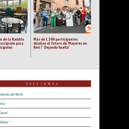
an de la Rambla
Más de 1.500 participantes
nscripción para
diseñan el futuro de ‘Mayores en
icipales
Red 7: Dejando huella’
SECCIONES
navista del Norte
tura
Sauzal
Tanque