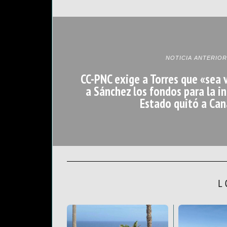
NOTICIA ANTERIOR
CC-PNC exige a Torres que «sea 
a Sánchez los fondos para la i
Estado quitó a Can
L