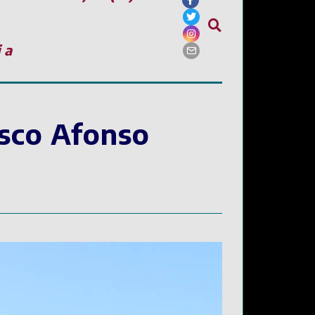
ia
isco Afonso