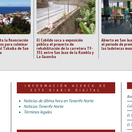
ta la financiación
El Cabildo saca a exposición
Abierto en San Ju
zos para culminar
pública el proyecto de
el periodo de prei
al Tabaiba de San
rehabilitación de la carretera TF-
las ludotecas mun
a
351 entre San Juan de la Rambla y
La Guancha
INFORMACIÓN ACERCA DE
ESTE DIARIO DIGITAL
Bue
Noticias de última hora en Tenerife Norte
Cul
Noticias Tenerife Norte
Términos legales
El 
El 