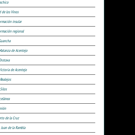
achico
d de los Vinos
ormación insular
ormación regional
Guancha
Matanza de Acentejo
Orotava
Victoria de Acentejo
 Realejos
Silos
celánea
nión
rto de la Cruz
 Juan de la Rambla