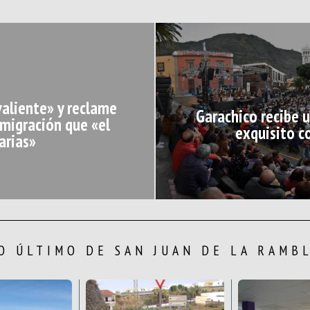
valiente» y reclame
Garachico recibe 
nmigración que «el
exquisito c
arias»
O ÚLTIMO DE SAN JUAN DE LA RAMB