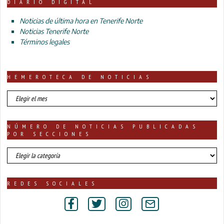
DIARIO DIGITAL
Noticias de última hora en Tenerife Norte
Noticias Tenerife Norte
Términos legales
HEMEROTECA DE NOTICIAS
HEMEROTECA
DE
NOTICIAS
NÚMERO DE NOTICIAS PUBLICADAS
POR SECCIONES
número
de
noticias
publicadas
REDES SOCIALES
por
secciones