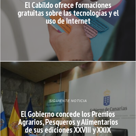
El Cabildo ofrece formaciones
gratuitas sobre las tecnologías y el
uso de Internet
SIGUIENTE NOTICIA
El Gobierno concede los Premios
Agrarios, Pesqueros y Alimentarios
de sus ediciones XXVIII y XXIX