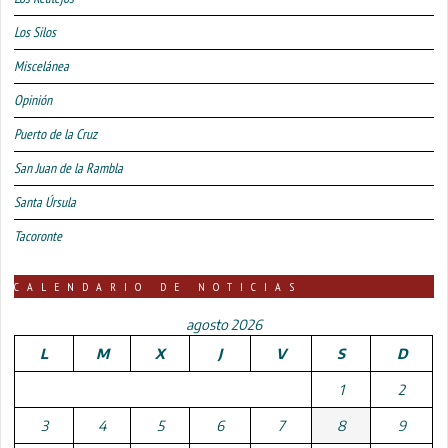
Los Silos
Miscelánea
Opinión
Puerto de la Cruz
San Juan de la Rambla
Santa Úrsula
Tacoronte
CALENDARIO DE NOTICIAS
agosto 2026
L
M
X
J
V
S
D
1
2
3
4
5
6
7
8
9