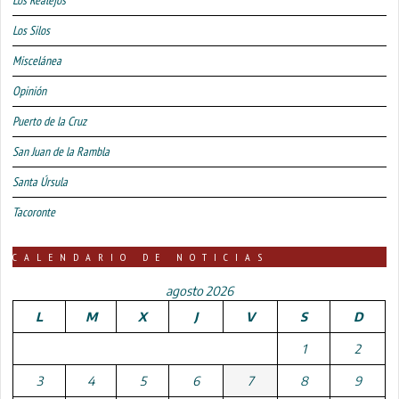
Los Realejos
Los Silos
Miscelánea
Opinión
Puerto de la Cruz
San Juan de la Rambla
Santa Úrsula
Tacoronte
CALENDARIO DE NOTICIAS
agosto 2026
L
M
X
J
V
S
D
1
2
3
4
5
6
7
8
9