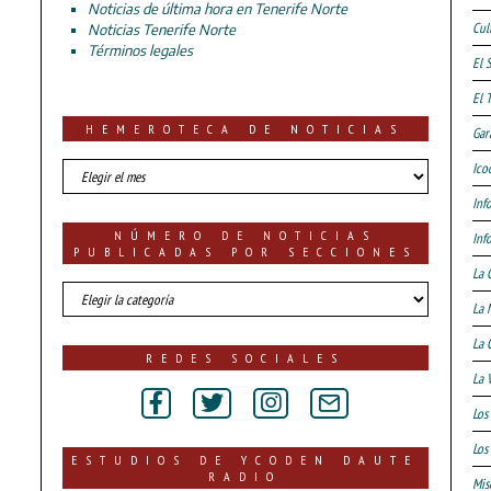
Noticias de última hora en Tenerife Norte
Cul
Noticias Tenerife Norte
Términos legales
El 
El 
HEMEROTECA DE NOTICIAS
Gar
HEMEROTECA
Ico
DE
Inf
NOTICIAS
NÚMERO DE NOTICIAS
Inf
PUBLICADAS POR SECCIONES
La 
número
La 
de
noticias
La 
publicadas
REDES SOCIALES
por
La 
secciones
Los
Los 
ESTUDIOS DE YCODEN DAUTE
RADIO
Mis