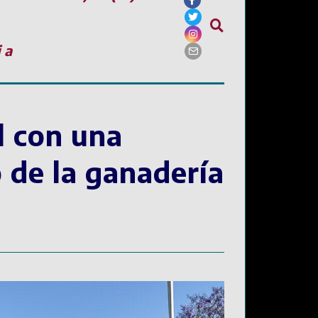
ia
l con una
o de la ganadería