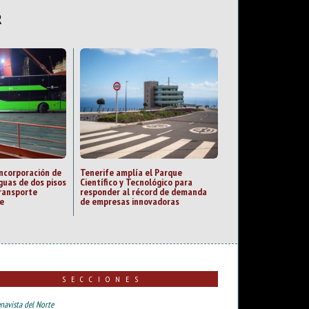
R
incorporación de
Tenerife amplía el Parque
guas de dos pisos
Científico y Tecnológico para
transporte
responder al récord de demanda
fe
de empresas innovadoras
SECCIONES
navista del Norte