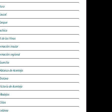
tura
Sauzal
Tanque
achico
d de los Vinos
ormación insular
ormación regional
Guancha
Matanza de Acentejo
Orotava
Victoria de Acentejo
 Realejos
Silos
celánea