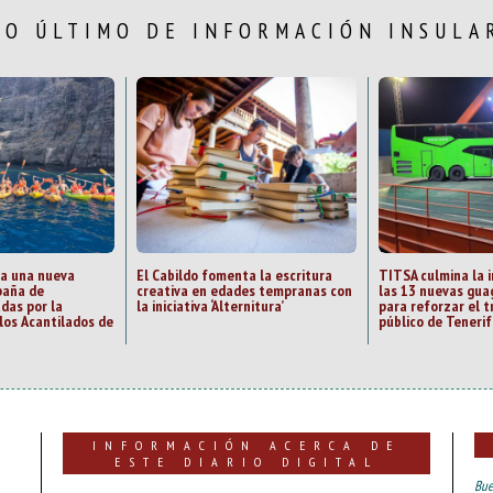
LO ÚLTIMO DE INFORMACIÓN INSULA
sa una nueva
El Cabildo fomenta la escritura
TITSA culmina la 
paña de
creativa en edades tempranas con
las 13 nuevas gua
adas por la
la iniciativa ‘Alternitura’
para reforzar el 
los Acantilados de
público de Teneri
INFORMACIÓN ACERCA DE
ESTE DIARIO DIGITAL
Bue