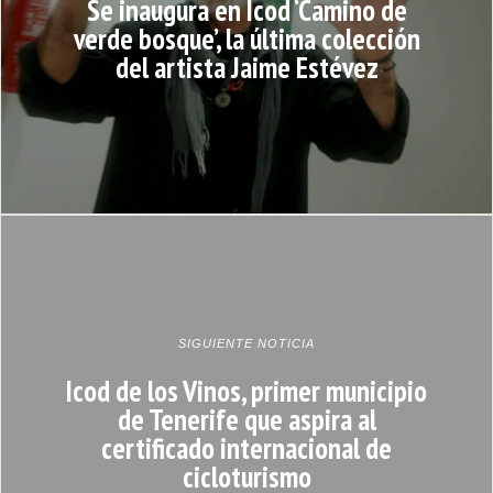
Se inaugura en Icod ‘Camino de
verde bosque’, la última colección
del artista Jaime Estévez
SIGUIENTE NOTICIA
Icod de los Vinos, primer municipio
de Tenerife que aspira al
certificado internacional de
cicloturismo