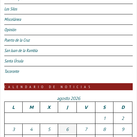
Los Silos
Miscelánea
Opinión
Puerto de la Cruz
San Juan de la Rambla
Santa Úrsula
Tacoronte
CALENDARIO DE NOTICIAS
agosto 2026
L
M
X
J
V
S
D
1
2
3
4
5
6
7
8
9