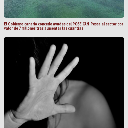
El Gobierno canario concede ayudas del POSEICAN-Pesca al sector por
valor de 7 millones tras aumentar las cuantías