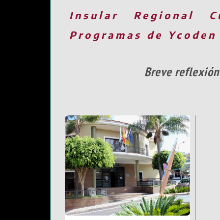
Insular
Regional
C
Programas de Ycoden
Breve reflexión