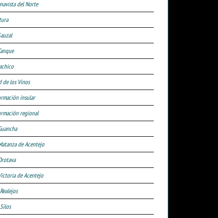
navista del Norte
tura
Sauzal
Tanque
achico
d de los Vinos
ormación insular
ormación regional
Guancha
Matanza de Acentejo
Orotava
Victoria de Acentejo
 Realejos
Silos