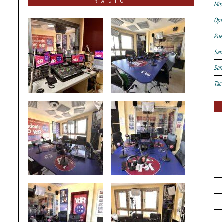
RADIO
Mis
Opi
Pue
San
San
Tac