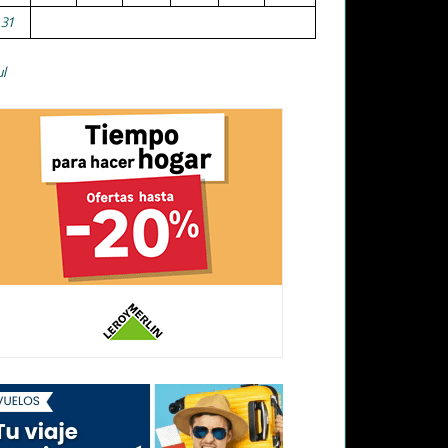
31
ul