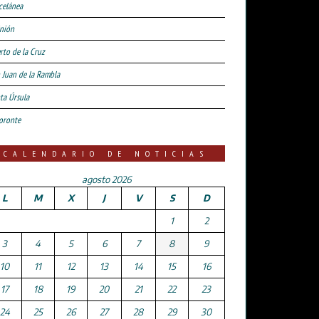
celánea
nión
rto de la Cruz
 Juan de la Rambla
ta Úrsula
oronte
CALENDARIO DE NOTICIAS
agosto 2026
L
M
X
J
V
S
D
1
2
3
4
5
6
7
8
9
10
11
12
13
14
15
16
17
18
19
20
21
22
23
24
25
26
27
28
29
30