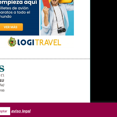
OPINIÓN
MISCELÁNEA
aviso legal
eptar