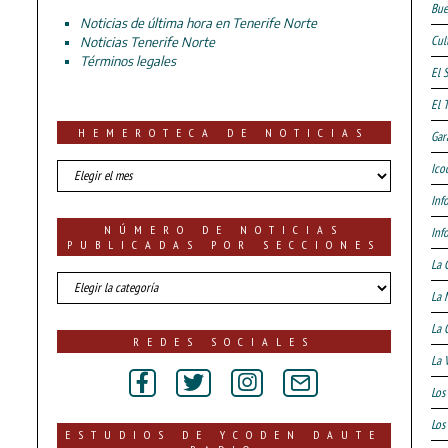
Bue
Noticias de última hora en Tenerife Norte
Cul
Noticias Tenerife Norte
Términos legales
El 
El 
HEMEROTECA DE NOTICIAS
Gar
HEMEROTECA
Ico
DE
Inf
NOTICIAS
NÚMERO DE NOTICIAS
Inf
PUBLICADAS POR SECCIONES
La 
número
La 
de
noticias
La 
publicadas
REDES SOCIALES
por
La 
secciones
Los
Los 
ESTUDIOS DE YCODEN DAUTE