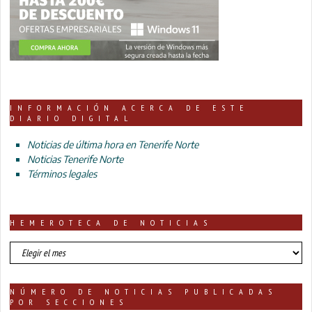
INFORMACIÓN ACERCA DE ESTE
DIARIO DIGITAL
Noticias de última hora en Tenerife Norte
Noticias Tenerife Norte
Términos legales
HEMEROTECA DE NOTICIAS
HEMEROTECA
DE
NOTICIAS
NÚMERO DE NOTICIAS PUBLICADAS
POR SECCIONES