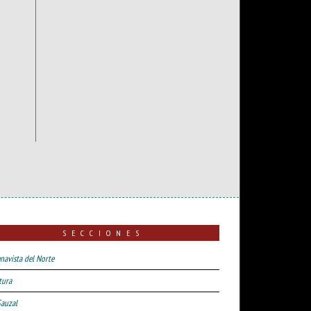
SECCIONES
navista del Norte
tura
Sauzal