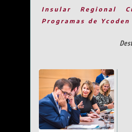
Insular
Regional
C
Programas de Ycoden
Dest