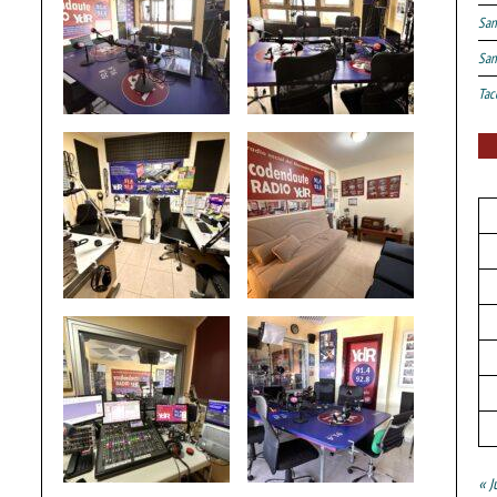
San
San
Tac
« J