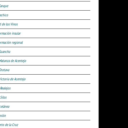
Tanque
achico
d de los Vinos
ormación insular
ormación regional
Guancha
Matanza de Acentejo
Orotava
Victoria de Acentejo
 Realejos
Silos
celánea
nión
rto de la Cruz