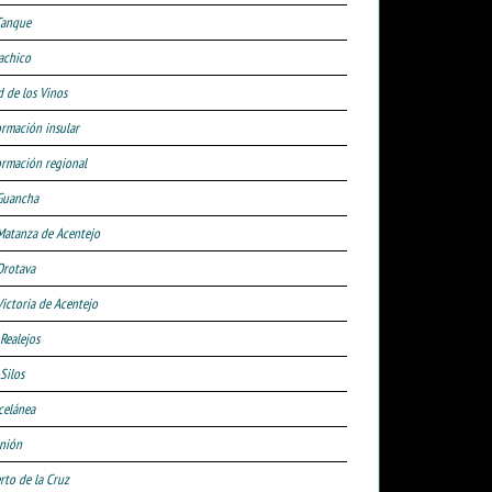
Tanque
achico
d de los Vinos
ormación insular
ormación regional
Guancha
Matanza de Acentejo
Orotava
Victoria de Acentejo
 Realejos
Silos
celánea
nión
rto de la Cruz