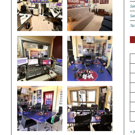
San
San
Tac
« J