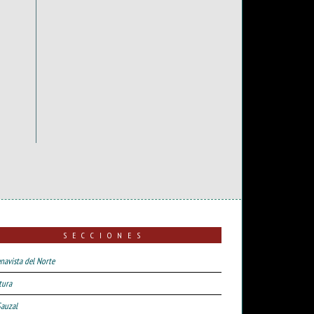
SECCIONES
navista del Norte
tura
Sauzal