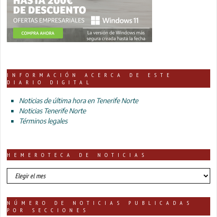
INFORMACIÓN ACERCA DE ESTE
DIARIO DIGITAL
Noticias de última hora en Tenerife Norte
Noticias Tenerife Norte
Términos legales
HEMEROTECA DE NOTICIAS
HEMEROTECA
DE
NOTICIAS
NÚMERO DE NOTICIAS PUBLICADAS
POR SECCIONES