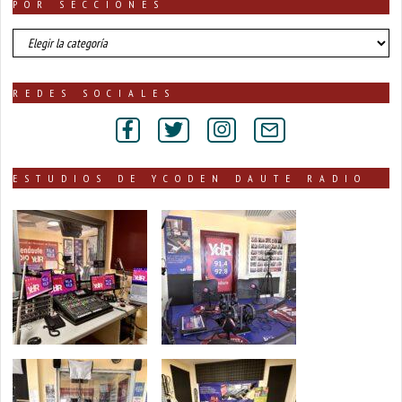
POR SECCIONES
número
de
noticias
publicadas
REDES SOCIALES
por
secciones
ESTUDIOS DE YCODEN DAUTE RADIO