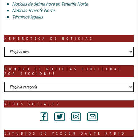
Noticias de última hora en Tenerife Norte
Noticias Tenerife Norte
Términos legales
HEMEROTECA DE NOTICIAS
HEMEROTECA
DE
NOTICIAS
NÚMERO DE NOTICIAS PUBLICADAS
POR SECCIONES
número
de
noticias
publicadas
REDES SOCIALES
por
secciones
ESTUDIOS DE YCODEN DAUTE RADIO