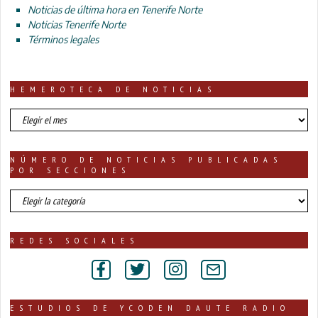
Noticias de última hora en Tenerife Norte
Noticias Tenerife Norte
Términos legales
HEMEROTECA DE NOTICIAS
HEMEROTECA
DE
NOTICIAS
NÚMERO DE NOTICIAS PUBLICADAS
POR SECCIONES
número
de
noticias
publicadas
REDES SOCIALES
por
secciones
ESTUDIOS DE YCODEN DAUTE RADIO