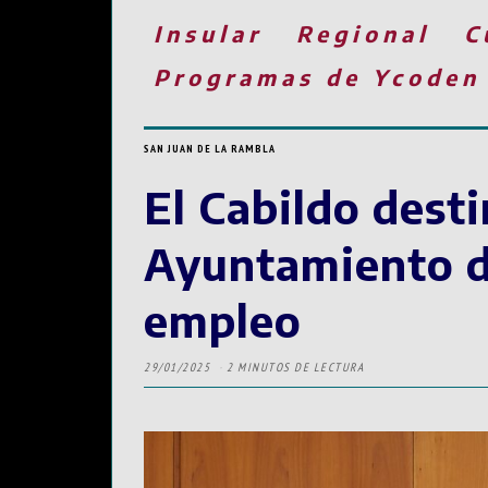
Insular
Regional
C
Programas de Ycoden
SAN JUAN DE LA RAMBLA
El Cabildo dest
Ayuntamiento de
empleo
29/01/2025
2 MINUTOS DE LECTURA