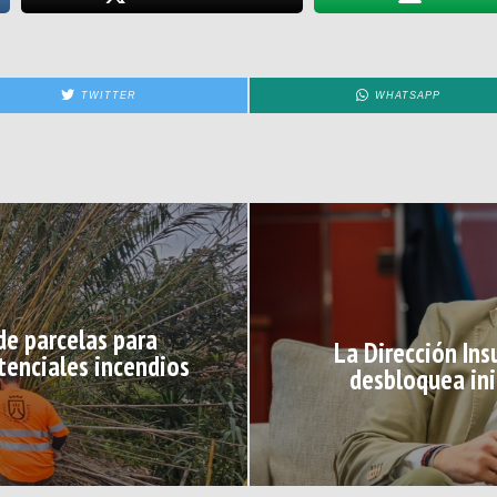
TWITTER
WHATSAPP
de parcelas para
La Dirección Ins
tenciales incendios
desbloquea ini