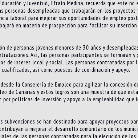
 Educación y Juventud, Efraín Medina, recuerda que este no
as personas desempleadas que trabajarán en los proyectos v
ncia laboral para mejorar sus oportunidades de empleo poste
bajará en materia de prospección para facilitar su inserción
ción de personas jóvenes menores de 30 años y desempleadas
trataciones. Así, las personas participantes se formarán y
tos de interés local y social. Las personas contratadas por
 cualificados, así como puestos de coordinación y apoyo.
 desde la Consejería de Empleo para agilizar la concesión d
leo de Canarias y estos logros son una muestra de que esta
por políticas de inversión y apoyo a la empleabilidad que 
das subvenciones se han destinado para apoyar proyectos pa
contribuyan a mejorar el desarrollo comunitario de los munic
riales de las personas contratadas para la ejecución de los