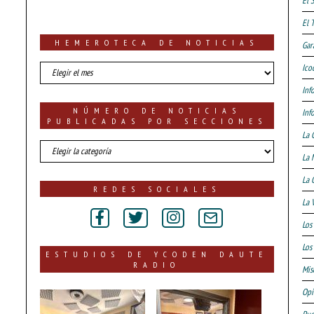
El 
El 
HEMEROTECA DE NOTICIAS
Gar
HEMEROTECA
Ico
DE
Inf
NOTICIAS
NÚMERO DE NOTICIAS
Inf
PUBLICADAS POR SECCIONES
La 
número
La 
de
noticias
La 
publicadas
REDES SOCIALES
por
La 
secciones
Los
Los 
ESTUDIOS DE YCODEN DAUTE
RADIO
Mis
Opi