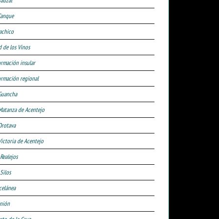
Sauzal
Tanque
achico
d de los Vinos
ormación insular
ormación regional
Guancha
Matanza de Acentejo
Orotava
Victoria de Acentejo
 Realejos
Silos
celánea
nión