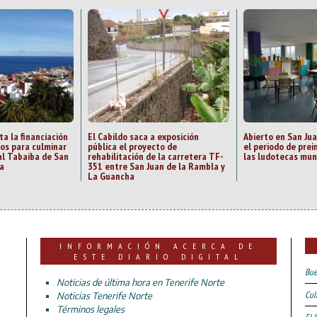
ta la financiación
El Cabildo saca a exposición
Abierto en San Ju
zos para culminar
pública el proyecto de
el periodo de prei
al Tabaiba de San
rehabilitación de la carretera TF-
las ludotecas mun
a
351 entre San Juan de la Rambla y
La Guancha
INFORMACIÓN ACERCA DE
ESTE DIARIO DIGITAL
Bue
Noticias de última hora en Tenerife Norte
Cul
Noticias Tenerife Norte
Términos legales