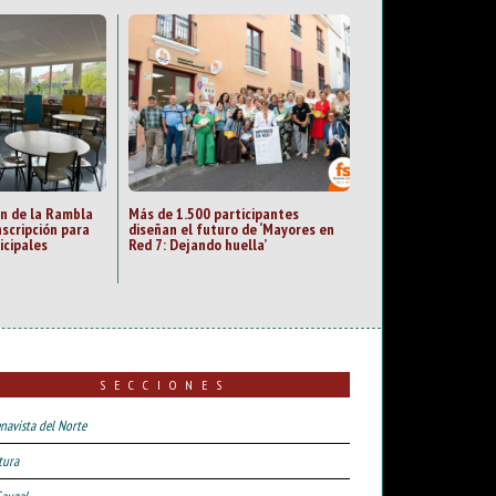
an de la Rambla
Más de 1.500 participantes
nscripción para
diseñan el futuro de ‘Mayores en
icipales
Red 7: Dejando huella’
SECCIONES
navista del Norte
tura