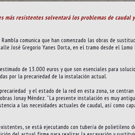
s más resistentes solventará los problemas de caudal y 
a Rambla comunica que han comenzado las obras de sustituc
calle José Gregorio Yanes Dorta, en el tramo desde el Lomo
estimado de 13.000 euros y que son esenciales para soluci
idas por la precariedad de la instalación actual.
 precariedad y el estado de la red en esta zona, se centra
 obras Jonay Méndez. “La presente instalación es muy antig
stencia a las necesidades actuales de caudal, así como capa
existentes, se está ejecutando con tubería de polietileno d
ición del actual firme para realizar la excavación y sustitu