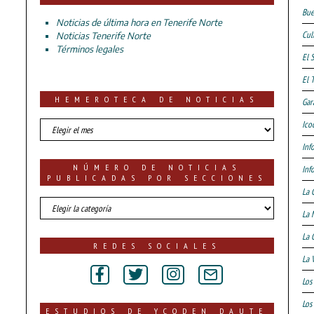
Bue
Noticias de última hora en Tenerife Norte
Cul
Noticias Tenerife Norte
Términos legales
El 
El 
HEMEROTECA DE NOTICIAS
Gar
HEMEROTECA
Ico
DE
Inf
NOTICIAS
NÚMERO DE NOTICIAS
Inf
PUBLICADAS POR SECCIONES
La 
número
La 
de
noticias
La 
publicadas
REDES SOCIALES
por
La 
secciones
Los
Los 
ESTUDIOS DE YCODEN DAUTE