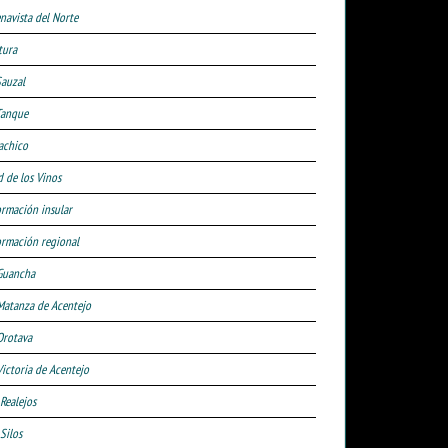
navista del Norte
tura
Sauzal
Tanque
achico
d de los Vinos
ormación insular
ormación regional
Guancha
Matanza de Acentejo
Orotava
Victoria de Acentejo
 Realejos
Silos