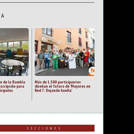
LA
an de la Rambla
Más de 1.500 participantes
nscripción para
diseñan el futuro de ‘Mayores en
icipales
Red 7: Dejando huella’
SECCIONES