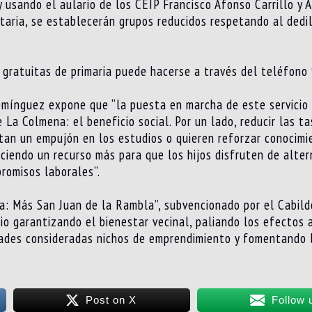
usando el aulario de los CEIP Francisco Afonso Carrillo y Á
taria, se establecerán grupos reducidos respetando al dedil
s gratuitas de primaria puede hacerse a través del teléfon
omínguez expone que “la puesta en marcha de este servicio 
e La Colmena: el beneficio social. Por un lado, reducir las 
an un empujón en los estudios o quieren reforzar conocimie
reciendo un recurso más para que los hijos disfruten de alte
romisos laborales”.
a: Más San Juan de la Rambla”, subvencionado por el Cabildo
io garantizando el bienestar vecinal, paliando los efectos ad
vidades consideradas nichos de emprendimiento y fomentando 
Post on X
Follow 