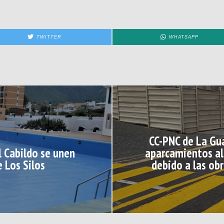
TWITTER
WHATSAPP
CC-PNC de La Gua
l Cabildo se unen
aparcamientos alt
e Los Silos
debido a las obr