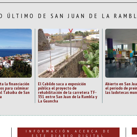
O ÚLTIMO DE SAN JUAN DE LA RAMB
ta la financiación
El Cabildo saca a exposición
Abierto en San Ju
zos para culminar
pública el proyecto de
el periodo de prei
al Tabaiba de San
rehabilitación de la carretera TF-
las ludotecas mun
a
351 entre San Juan de la Rambla y
La Guancha
INFORMACIÓN ACERCA DE
ESTE DIARIO DIGITAL