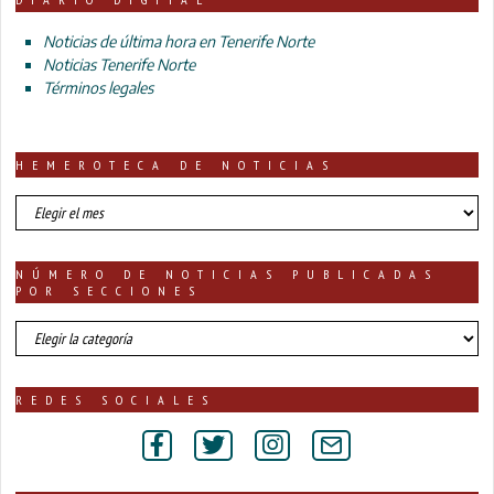
Noticias de última hora en Tenerife Norte
Noticias Tenerife Norte
Términos legales
HEMEROTECA DE NOTICIAS
HEMEROTECA
DE
NOTICIAS
NÚMERO DE NOTICIAS PUBLICADAS
POR SECCIONES
número
de
noticias
publicadas
REDES SOCIALES
por
secciones