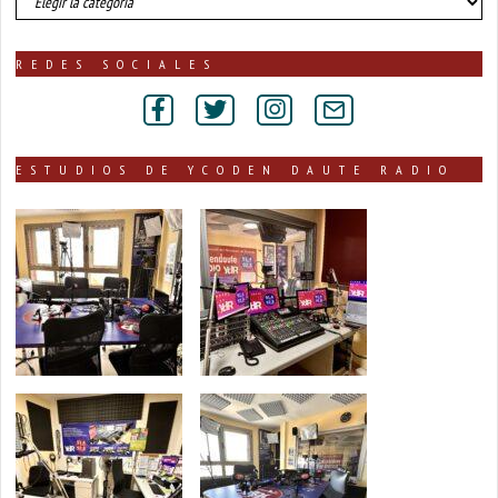
de
noticias
publicadas
REDES SOCIALES
por
secciones
ESTUDIOS DE YCODEN DAUTE RADIO