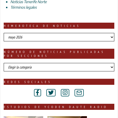
Noticias Tenerife Norte
Términos legales
HEMEROTECA DE NOTICIAS
HEMEROTECA
DE
NOTICIAS
NÚMERO DE NOTICIAS PUBLICADAS
POR SECCIONES
número
de
noticias
publicadas
REDES SOCIALES
por
secciones
ESTUDIOS DE YCODEN DAUTE RADIO