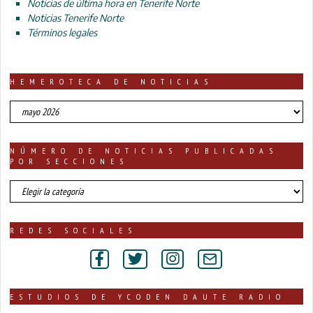
Noticias de última hora en Tenerife Norte
Noticias Tenerife Norte
Términos legales
HEMEROTECA DE NOTICIAS
HEMEROTECA
DE
NOTICIAS
NÚMERO DE NOTICIAS PUBLICADAS
POR SECCIONES
número
de
noticias
publicadas
REDES SOCIALES
por
secciones
ESTUDIOS DE YCODEN DAUTE RADIO