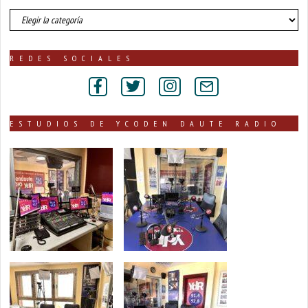
número
de
noticias
publicadas
REDES SOCIALES
por
secciones
ESTUDIOS DE YCODEN DAUTE RADIO