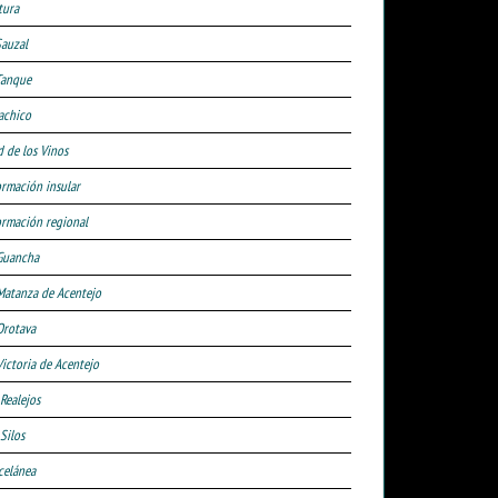
tura
Sauzal
Tanque
achico
d de los Vinos
ormación insular
ormación regional
Guancha
Matanza de Acentejo
Orotava
Victoria de Acentejo
 Realejos
Silos
celánea