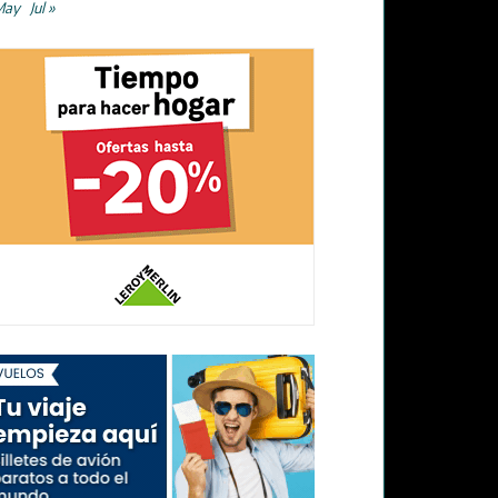
May
Jul »