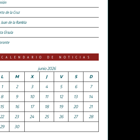
nión
rto de la Cruz
 Juan de la Rambla
ta Úrsula
oronte
CALENDARIO DE NOTICIAS
junio 2026
L
M
X
J
V
S
D
1
2
3
4
5
6
7
8
9
10
11
12
13
14
15
16
17
18
19
20
21
22
23
24
25
26
27
28
29
30