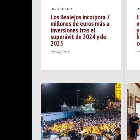
LOS REALEJOS
I
Los Realejos incorpora 7
E
millones de euros más a
m
inversiones tras el
y
superávit de 2024 y de
h
2025
c
09/06/2026
0