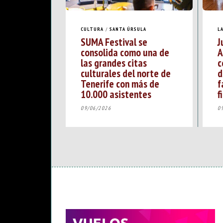
CULTURA
/
SANTA ÚRSULA
L
SUMA Festival se
J
consolida como una de
A
las grandes citas
c
culturales del norte de
d
Tenerife con más de
f
10.000 asistentes
f
09/06/2026
0