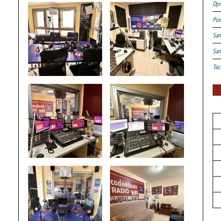
Opi
Pue
San
San
Tac