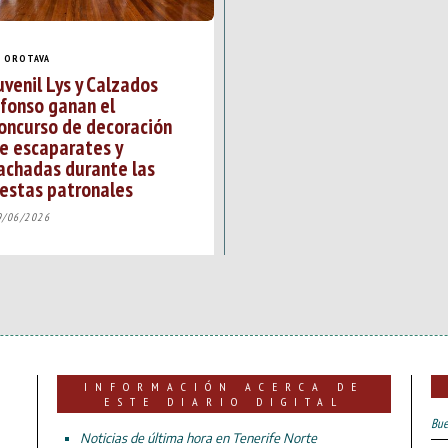
A OROTAVA
uvenil Lys y Calzados
fonso ganan el
oncurso de decoración
e escaparates y
achadas durante las
iestas patronales
9/06/2026
INFORMACIÓN ACERCA DE
ESTE DIARIO DIGITAL
Bue
Noticias de última hora en Tenerife Norte