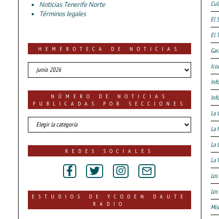
Cul
Noticias Tenerife Norte
Términos legales
El 
El 
HEMEROTECA DE NOTICIAS
Gar
HEMEROTECA
Ico
DE
Inf
NOTICIAS
NÚMERO DE NOTICIAS
Inf
PUBLICADAS POR SECCIONES
La 
número
La 
de
noticias
La 
publicadas
REDES SOCIALES
por
La 
secciones
Los
Los 
ESTUDIOS DE YCODEN DAUTE
RADIO
Mis