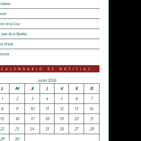
celánea
nión
rto de la Cruz
 Juan de la Rambla
ta Úrsula
oronte
CALENDARIO DE NOTICIAS
junio 2026
L
M
X
J
V
S
D
1
2
3
4
5
6
7
8
9
10
11
12
13
14
15
16
17
18
19
20
21
22
23
24
25
26
27
28
29
30