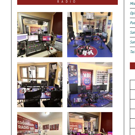
RADIO
Mis
Opi
Pue
San
San
Tac