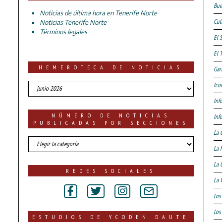
Bue
Noticias de última hora en Tenerife Norte
Cul
Noticias Tenerife Norte
Términos legales
El 
El 
HEMEROTECA DE NOTICIAS
Gar
HEMEROTECA
Ico
DE
Inf
NOTICIAS
NÚMERO DE NOTICIAS
Inf
PUBLICADAS POR SECCIONES
La 
número
La 
de
noticias
La 
publicadas
REDES SOCIALES
por
La 
secciones
Los
Los 
ESTUDIOS DE YCODEN DAUTE