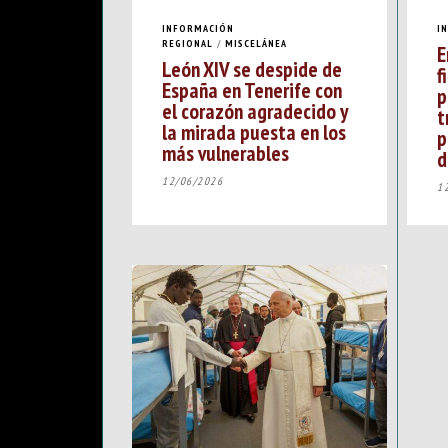
INFORMACIÓN
I
REGIONAL
/
MISCELÁNEA
E
León XIV se despide de
f
España en Tenerife con
p
el corazón agradecido y
t
la mirada puesta en los
p
más vulnerables
d
12/06/2026
1