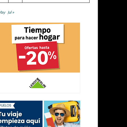
May
Jul »