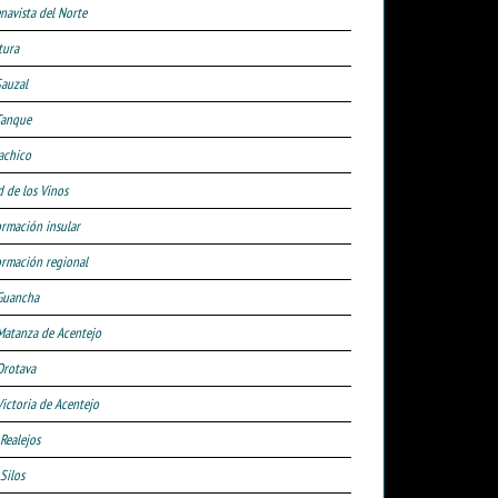
navista del Norte
tura
Sauzal
Tanque
achico
d de los Vinos
ormación insular
ormación regional
Guancha
Matanza de Acentejo
Orotava
Victoria de Acentejo
 Realejos
Silos