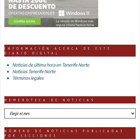
INFORMACIÓN ACERCA DE ESTE
DIARIO DIGITAL
Noticias de última hora en Tenerife Norte
Noticias Tenerife Norte
Términos legales
HEMEROTECA DE NOTICIAS
HEMEROTECA
DE
NOTICIAS
NÚMERO DE NOTICIAS PUBLICADAS
POR SECCIONES