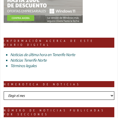
INFORMACIÓN ACERCA DE ESTE
DIARIO DIGITAL
Noticias de última hora en Tenerife Norte
Noticias Tenerife Norte
Términos legales
HEMEROTECA DE NOTICIAS
HEMEROTECA
DE
NOTICIAS
NÚMERO DE NOTICIAS PUBLICADAS
POR SECCIONES