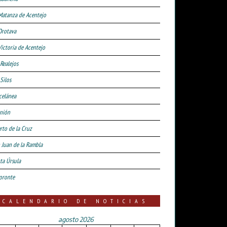
Matanza de Acentejo
Orotava
Victoria de Acentejo
 Realejos
Silos
celánea
nión
rto de la Cruz
 Juan de la Rambla
ta Úrsula
oronte
CALENDARIO DE NOTICIAS
agosto 2026