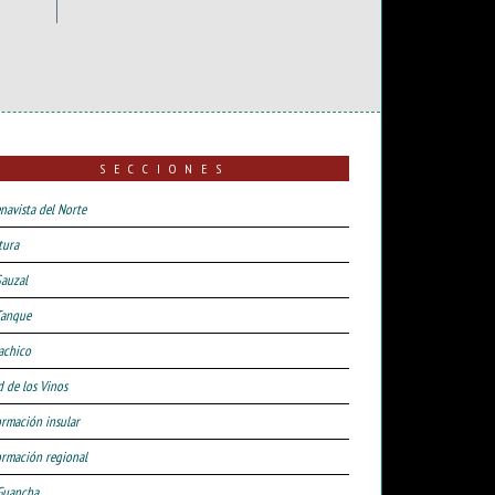
SECCIONES
navista del Norte
tura
Sauzal
Tanque
achico
d de los Vinos
ormación insular
ormación regional
Guancha