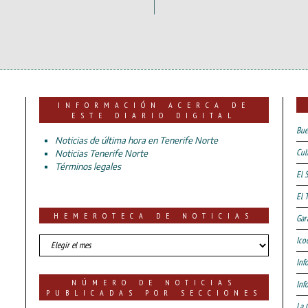
INFORMACIÓN ACERCA DE
ESTE DIARIO DIGITAL
Bue
Noticias de última hora en Tenerife Norte
Cul
Noticias Tenerife Norte
Términos legales
El 
El 
HEMEROTECA DE NOTICIAS
Gar
HEMEROTECA
Ico
DE
Inf
NOTICIAS
NÚMERO DE NOTICIAS
Inf
PUBLICADAS POR SECCIONES
La 