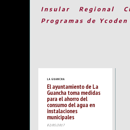
Insular
Regional
C
Programas de Ycoden
LA GUANCHA
El ayuntamiento de La
Guancha toma medidas
para el ahorro del
consumo del agua en
instalaciones
municipales
02/05/2017