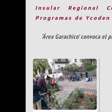
Insular
Regional
C
Programas de Ycoden
‘Área Garachico’ convoca el 