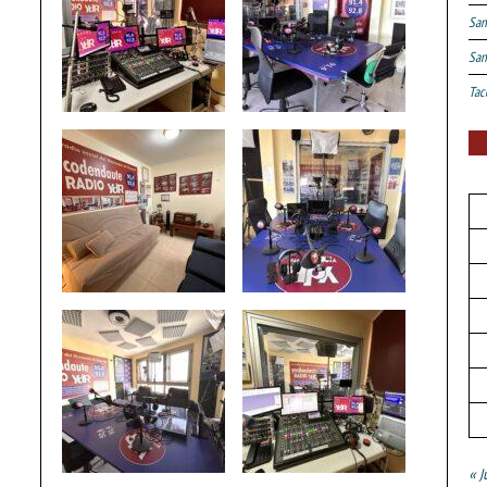
San
San
Tac
« J