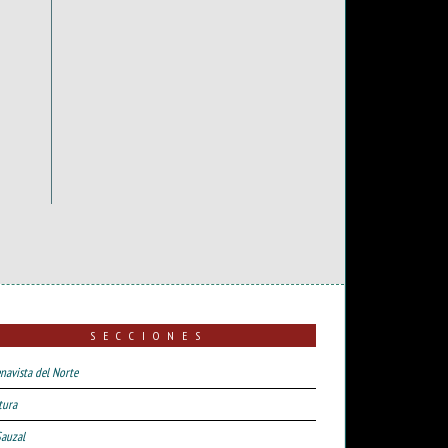
SECCIONES
navista del Norte
tura
Sauzal