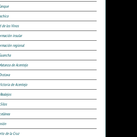
Tanque
achico
d de los Vinos
ormación insular
ormación regional
Guancha
Matanza de Acentejo
Orotava
Victoria de Acentejo
 Realejos
Silos
celánea
nión
rto de la Cruz