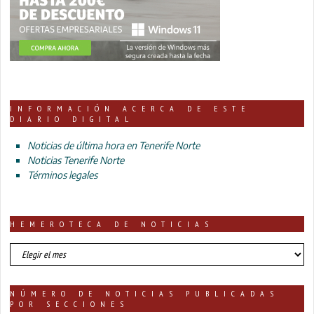
INFORMACIÓN ACERCA DE ESTE
DIARIO DIGITAL
Noticias de última hora en Tenerife Norte
Noticias Tenerife Norte
Términos legales
HEMEROTECA DE NOTICIAS
HEMEROTECA
DE
NOTICIAS
NÚMERO DE NOTICIAS PUBLICADAS
POR SECCIONES