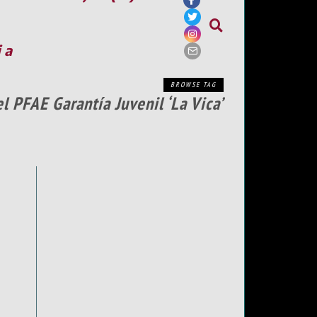
ia
BROWSE TAG
l PFAE Garantía Juvenil ‘La Vica’