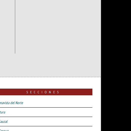
SECCIONES
navista del Norte
tura
Sauzal
Tanque