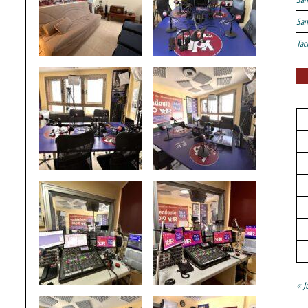
San
Tac
« J