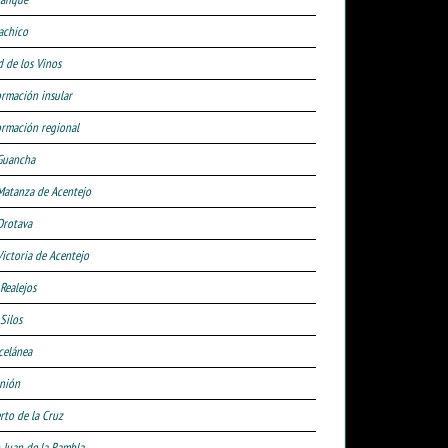
achico
d de los Vinos
ormación insular
ormación regional
Guancha
Matanza de Acentejo
Orotava
Victoria de Acentejo
 Realejos
Silos
celánea
nión
rto de la Cruz
 Juan de la Rambla