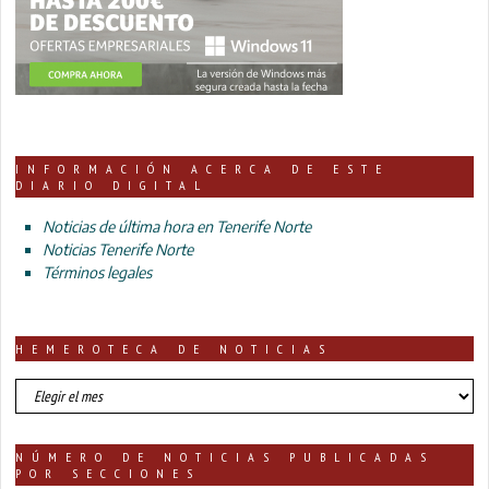
INFORMACIÓN ACERCA DE ESTE
DIARIO DIGITAL
Noticias de última hora en Tenerife Norte
Noticias Tenerife Norte
Términos legales
HEMEROTECA DE NOTICIAS
HEMEROTECA
DE
NOTICIAS
NÚMERO DE NOTICIAS PUBLICADAS
POR SECCIONES