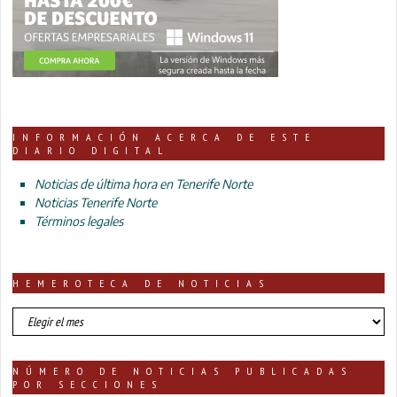
INFORMACIÓN ACERCA DE ESTE
DIARIO DIGITAL
Noticias de última hora en Tenerife Norte
Noticias Tenerife Norte
Términos legales
HEMEROTECA DE NOTICIAS
HEMEROTECA
DE
NOTICIAS
NÚMERO DE NOTICIAS PUBLICADAS
POR SECCIONES