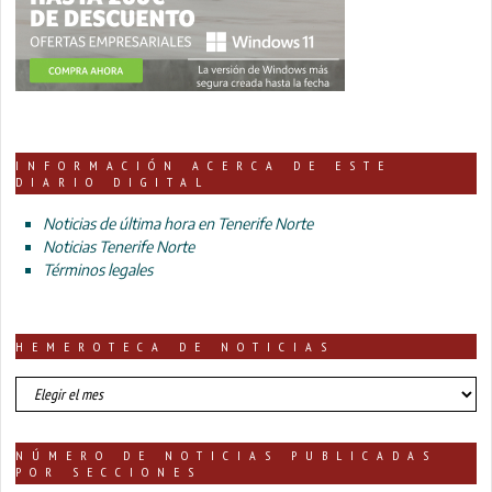
INFORMACIÓN ACERCA DE ESTE
DIARIO DIGITAL
Noticias de última hora en Tenerife Norte
Noticias Tenerife Norte
Términos legales
HEMEROTECA DE NOTICIAS
HEMEROTECA
DE
NOTICIAS
NÚMERO DE NOTICIAS PUBLICADAS
POR SECCIONES