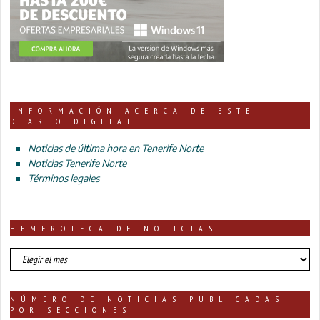
INFORMACIÓN ACERCA DE ESTE
DIARIO DIGITAL
Noticias de última hora en Tenerife Norte
Noticias Tenerife Norte
Términos legales
HEMEROTECA DE NOTICIAS
HEMEROTECA
DE
NOTICIAS
NÚMERO DE NOTICIAS PUBLICADAS
POR SECCIONES