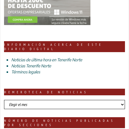
INFORMACIÓN ACERCA DE ESTE
DIARIO DIGITAL
Noticias de última hora en Tenerife Norte
Noticias Tenerife Norte
Términos legales
HEMEROTECA DE NOTICIAS
HEMEROTECA
DE
NOTICIAS
NÚMERO DE NOTICIAS PUBLICADAS
POR SECCIONES