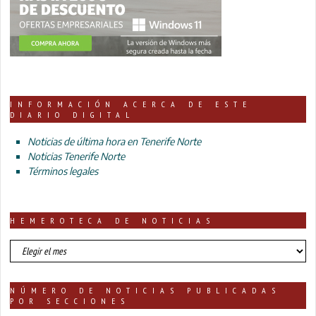
INFORMACIÓN ACERCA DE ESTE
DIARIO DIGITAL
Noticias de última hora en Tenerife Norte
Noticias Tenerife Norte
Términos legales
HEMEROTECA DE NOTICIAS
HEMEROTECA
DE
NOTICIAS
NÚMERO DE NOTICIAS PUBLICADAS
POR SECCIONES