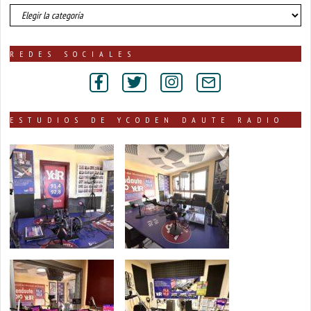
número
de
noticias
publicadas
REDES SOCIALES
por
secciones
ESTUDIOS DE YCODEN DAUTE RADIO