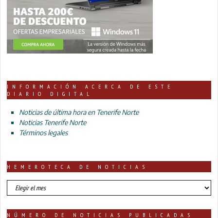
INFORMACIÓN ACERCA DE ESTE
DIARIO DIGITAL
Noticias de última hora en Tenerife Norte
Noticias Tenerife Norte
Términos legales
HEMEROTECA DE NOTICIAS
HEMEROTECA
DE
NOTICIAS
NÚMERO DE NOTICIAS PUBLICADAS