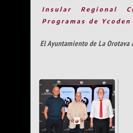
Insular
Regional
C
Programas de Ycoden
El Ayuntamiento de La Orotava a