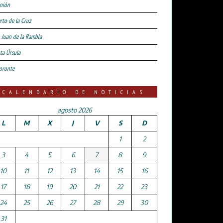
nión
rto de la Cruz
 Juan de la Rambla
ta Úrsula
oronte
CALENDARIO DE NOTICIAS
agosto 2026
L
M
X
J
V
S
D
1
2
3
4
5
6
7
8
9
10
11
12
13
14
15
16
17
18
19
20
21
22
23
24
25
26
27
28
29
30
31