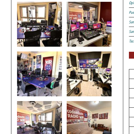
Opi
Pue
San
San
Tac