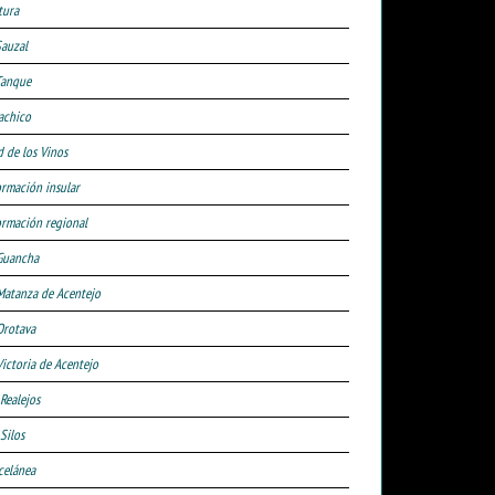
tura
Sauzal
Tanque
achico
d de los Vinos
ormación insular
ormación regional
Guancha
Matanza de Acentejo
Orotava
Victoria de Acentejo
 Realejos
Silos
celánea