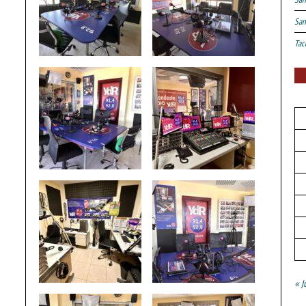
San
Tac
« J