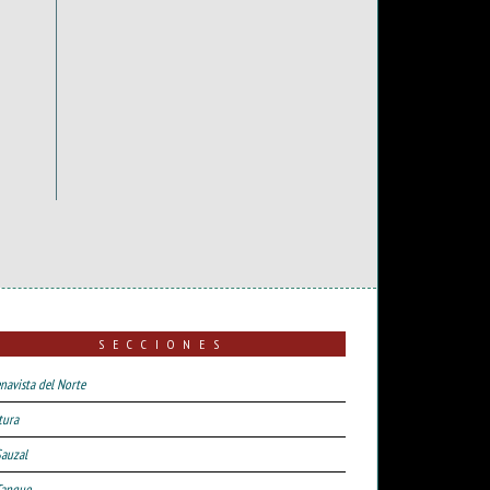
SECCIONES
navista del Norte
tura
Sauzal
Tanque