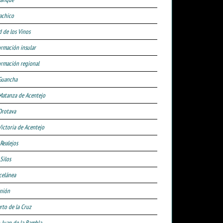
achico
d de los Vinos
ormación insular
ormación regional
Guancha
Matanza de Acentejo
Orotava
Victoria de Acentejo
 Realejos
Silos
celánea
nión
rto de la Cruz
 Juan de la Rambla