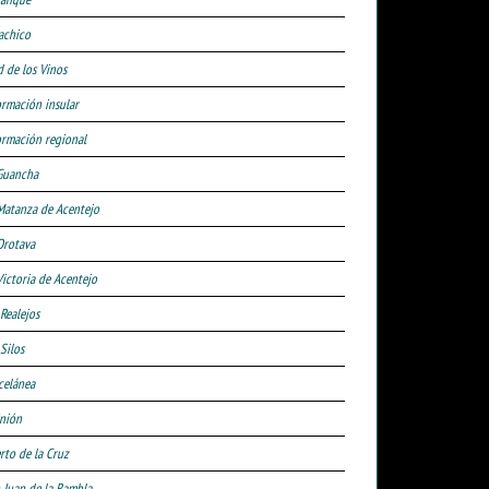
achico
d de los Vinos
ormación insular
ormación regional
Guancha
Matanza de Acentejo
Orotava
Victoria de Acentejo
 Realejos
Silos
celánea
nión
rto de la Cruz
 Juan de la Rambla