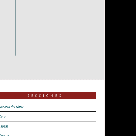
SECCIONES
navista del Norte
tura
Sauzal
Tanque