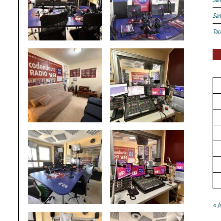
San
Tac
« J