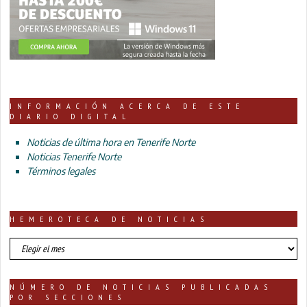
INFORMACIÓN ACERCA DE ESTE
DIARIO DIGITAL
Noticias de última hora en Tenerife Norte
Noticias Tenerife Norte
Términos legales
HEMEROTECA DE NOTICIAS
HEMEROTECA
DE
NOTICIAS
NÚMERO DE NOTICIAS PUBLICADAS
POR SECCIONES