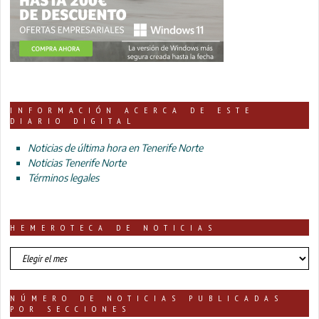
INFORMACIÓN ACERCA DE ESTE
DIARIO DIGITAL
Noticias de última hora en Tenerife Norte
Noticias Tenerife Norte
Términos legales
HEMEROTECA DE NOTICIAS
HEMEROTECA
DE
NOTICIAS
NÚMERO DE NOTICIAS PUBLICADAS
POR SECCIONES