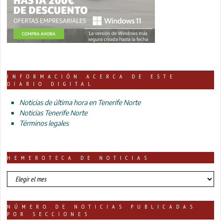
INFORMACIÓN ACERCA DE ESTE
DIARIO DIGITAL
Noticias de última hora en Tenerife Norte
Noticias Tenerife Norte
Términos legales
HEMEROTECA DE NOTICIAS
HEMEROTECA
DE
NOTICIAS
NÚMERO DE NOTICIAS PUBLICADAS
POR SECCIONES