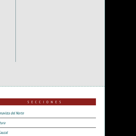
SECCIONES
navista del Norte
tura
Sauzal