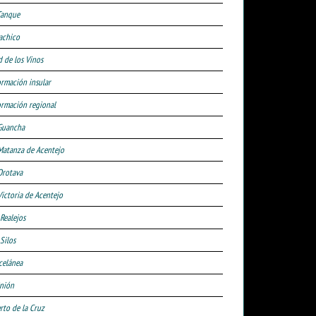
Tanque
achico
d de los Vinos
ormación insular
ormación regional
Guancha
Matanza de Acentejo
Orotava
Victoria de Acentejo
 Realejos
Silos
celánea
nión
rto de la Cruz