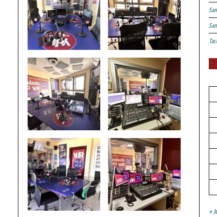
San
San
Tac
« J