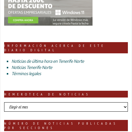
INFORMACIÓN ACERCA DE ESTE
DIARIO DIGITAL
Noticias de última hora en Tenerife Norte
Noticias Tenerife Norte
Términos legales
HEMEROTECA DE NOTICIAS
HEMEROTECA
DE
NOTICIAS
NÚMERO DE NOTICIAS PUBLICADAS
POR SECCIONES