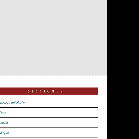
SECCIONES
navista del Norte
tura
Sauzal
Tanque