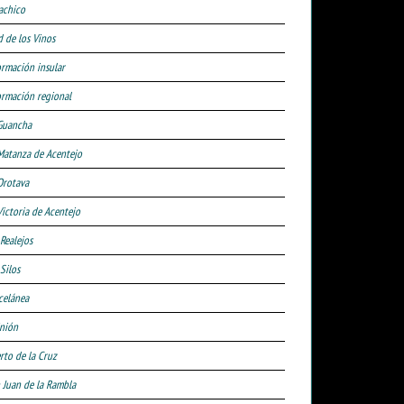
achico
d de los Vinos
ormación insular
ormación regional
Guancha
Matanza de Acentejo
Orotava
Victoria de Acentejo
 Realejos
Silos
celánea
nión
rto de la Cruz
 Juan de la Rambla