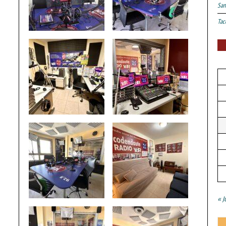
San
Tac
« J