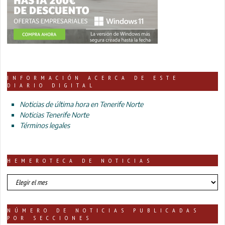
INFORMACIÓN ACERCA DE ESTE
DIARIO DIGITAL
Noticias de última hora en Tenerife Norte
Noticias Tenerife Norte
Términos legales
HEMEROTECA DE NOTICIAS
HEMEROTECA
DE
NOTICIAS
NÚMERO DE NOTICIAS PUBLICADAS
POR SECCIONES